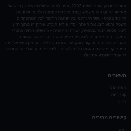
אתר ליכודניק הוקם בשנת 2003, והיה לאתר הפוליטי הראשון בישראל.
מאז ועד היום הוא משמש כבמה מרכזית למחנה הלאומי ולתנועת
הליכוד בפרט – גשר חי ודינמי בין הנהגת הליכוד לבין המתפקדים,
השטח והפעילים. את האתר ייסדו פיליפ הוברט ואריק זיו מתוך חזון
ליצור פלטפורמה עצמאית, ישירה ולוחמנית – כזו שלא תלויה בחסדי
התקשורת הממוסדת. ליכודניק מציע חדשות, טורי דעה, סקופים,
סאטירה פוליטית, וסיקור עומק של המתרחש בליכוד ובימין הישראלי. עם
הפנים קדימה ועם האמת בלי פילטרים – ליכודניק הוא הכלי של המחנה
הלאומי להשמיע את קולו.
משאבים
מפת אתר
קטגוריות
תגים
קישורים מהירים
ראשי